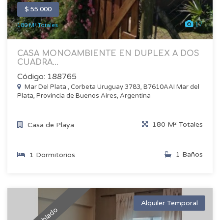
$ 55.000
17
180 M² Totales
CASA MONOAMBIENTE EN DUPLEX A DOS
CUADRA...
Código: 188765
Mar Del Plata , Corbeta Uruguay 3783, B7610AAI Mar del
Plata, Provincia de Buenos Aires, Argentina
180 M² Totales
Casa de Playa
1 Baños
1 Dormitorios
Alquiler Temporal
Amoblado