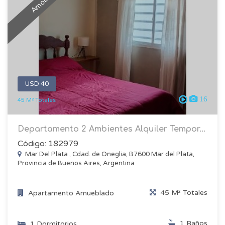
USD 40
16
45 M² Totales
Departamento 2 Ambientes Alquiler Tempor...
Código: 182979
Mar Del Plata , Cdad. de Oneglia, B7600 Mar del Plata,
Provincia de Buenos Aires, Argentina
45 M² Totales
Apartamento Amueblado
1 Baños
1 Dormitorios