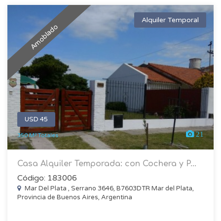
Alquiler Temporal
Amoblado
USD 45
21
350 M² Totales
Casa Alquiler Temporada: con Cochera y P...
Código: 183006
Mar Del Plata , Serrano 3646, B7603DTR Mar del Plata,
Provincia de Buenos Aires, Argentina