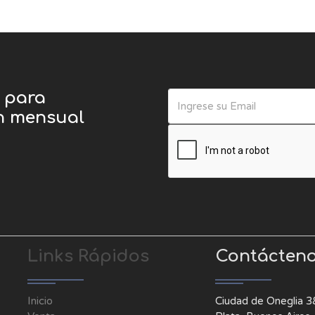
o para
ín mensual
Links Rápidos
Contácten
Inicio
Ciudad de Oneglia 3