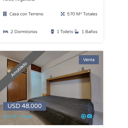
Casa con Terreno
570 M² Totales
2 Dormitorios
1 Toilets
1 Baños
Venta
Amoblado
USD 48.000
250 M² Totales
17