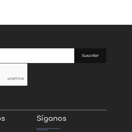
Suscribir
os
Síganos