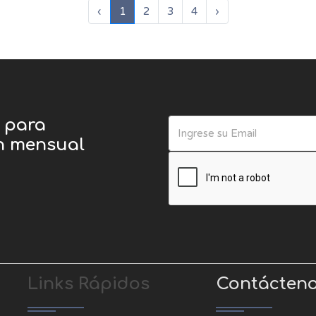
‹
1
2
3
4
›
o para
ín mensual
Links Rápidos
Contácten