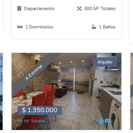
Departamento
300 M² Totales
1 Dormitorios
1 Baños
Alquiler
A Estrenar
$ 1.350.000
49 M² Totales
13