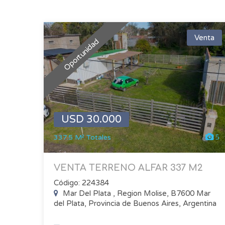
Venta
Oportunidad
USD 30.000
337.5 M² Totales
5
VENTA TERRENO ALFAR 337 M2
Código: 224384
Mar Del Plata , Region Molise, B7600 Mar
del Plata, Provincia de Buenos Aires, Argentina