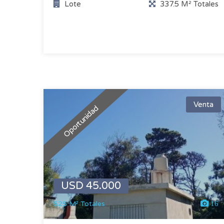
Lote
337.5 M² Totales
Venta
Oportunidad
USD 45.000
525 M² Totales
16